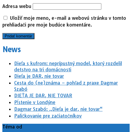
Adresa webu
Uložiť moje meno, e-mail a webovú stránku v tomto
prehliadači pre moje budúce komentáre.
News
Dieťa s kufrom: neprípustný model, ktorý rozdelil
detstvo na tri domácnosti
Dieťa je DAR, nie tovar
Cesta do (ne)známa – pohľad z praxe Dagmar
Szabó
DIEŤA JE DAR, NIE TOVAR
Pĺstenie v Londýne
Dagmar Szabó: „Dieťa je dar, nie tovar“
Paličkovanie pre začiatočníkov
Téma od
Out the Box