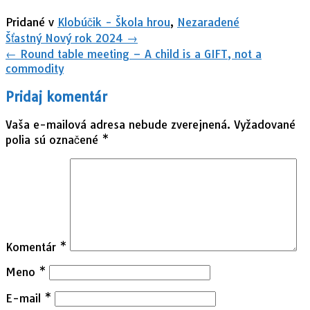
Pridané v
Klobúčik - Škola hrou
,
Nezaradené
Navigácia
Šťastný Nový rok 2024
→
v
←
Round table meeting – A child is a GIFT, not a
článkoch
commodity
Pridaj komentár
Vaša e-mailová adresa nebude zverejnená.
Vyžadované
polia sú označené
*
Komentár
*
Meno
*
E-mail
*